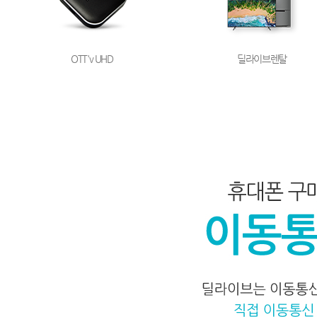
OTT'v UHD
딜라이브렌탈