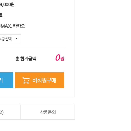
9,000원
료
UMAX, 카카오
수량선택
0
총 합계금액
원
기
비회원구매
2)
상품문의