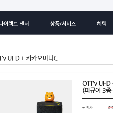
다이렉트 센터
상품/서비스
혜택
T'v UHD + 카카오미니C
OTT'v UH
(피규어 3종 
판매가
21